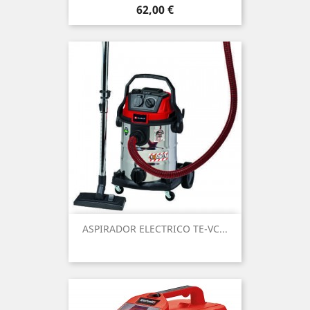
Precio
62,00 €
ASPIRADOR ELECTRICO TE-VC...