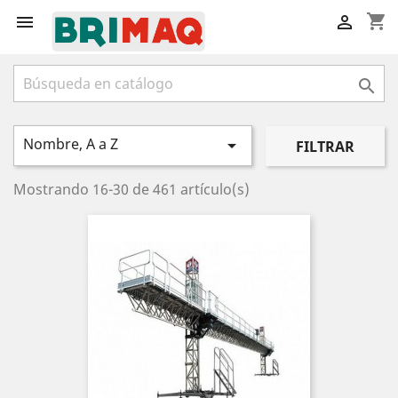
shopping_cart



Nombre, A a Z

FILTRAR
Mostrando 16-30 de 461 artículo(s)