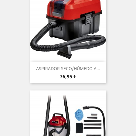
ASPIRADOR SECO/HÚMEDO A...
Precio
76,95 €