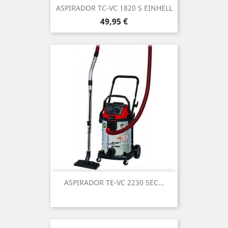
ASPIRADOR TC-VC 1820 S EINHELL
Precio
49,95 €
ASPIRADOR TE-VC 2230 SEC...