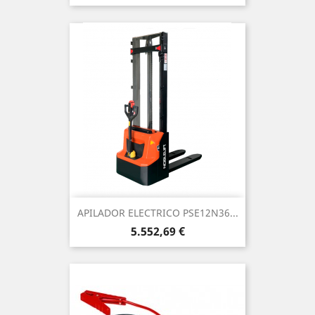
APILADOR ELECTRICO PSE12N36...
Precio
5.552,69 €