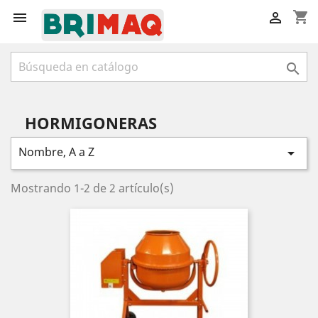
shopping_cart



HORMIGONERAS
Nombre, A a Z

Mostrando 1-2 de 2 artículo(s)