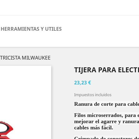
HERRAMIENTAS Y UTILES
CTRICISTA MILWAUKEE
TIJERA PARA ELEC
23,23 €
Impuestos incluidos
Ranura de corte para cabl
Filos microserrados, para e
mejorar el agarre y ranur
cables más fácil.
Crimpado de conectores d