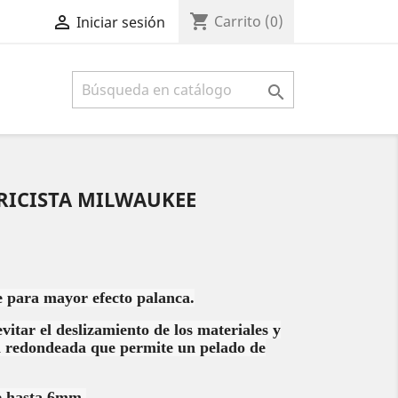
shopping_cart

Carrito
(0)
Iniciar sesión

TRICISTA MILWAUKEE
e para mayor efecto palanca.
vitar el deslizamiento de los materiales y
a redondeada que permite un pelado de
e hasta 6mm.