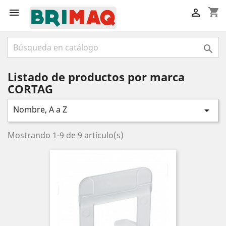
shopping_cart



Listado de productos por marca
CORTAG
Nombre, A a Z

Mostrando 1-9 de 9 artículo(s)